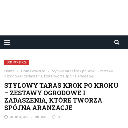
DOM I WNĘTRZE
Home
›
Dom i Wnętrze
›
Stylowy taras krok po kroku – zestawy
ogrodowe i zadaszenia, które tworza spójna aranzacje
STYLOWY TARAS KROK PO KROKU
– ZESTAWY OGRODOWE I
ZADASZENIA, KTÓRE TWORZA
SPÓJNA ARANZACJE
28 LIPCA, 2025
626
0