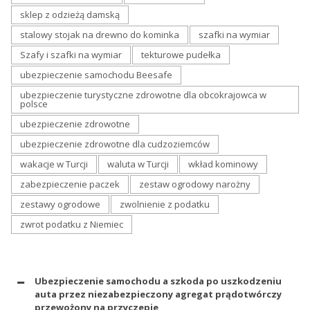
sklep z odzieżą damską
stalowy stojak na drewno do kominka
szafki na wymiar
Szafy i szafki na wymiar
tekturowe pudełka
ubezpieczenie samochodu Beesafe
ubezpieczenie turystyczne zdrowotne dla obcokrajowca w
polsce
ubezpieczenie zdrowotne
ubezpieczenie zdrowotne dla cudzoziemców
wakacje w Turcji
waluta w Turcji
wkład kominowy
zabezpieczenie paczek
zestaw ogrodowy narożny
zestawy ogrodowe
zwolnienie z podatku
zwrot podatku z Niemiec
Ubezpieczenie samochodu a szkoda po uszkodzeniu
auta przez niezabezpieczony agregat prądotwórczy
przewożony na przyczepie