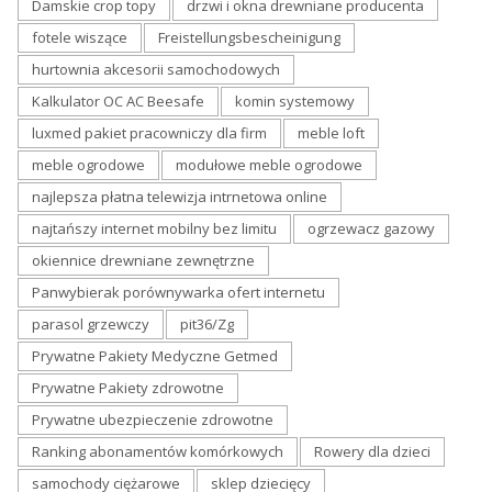
Damskie crop topy
drzwi i okna drewniane producenta
fotele wiszące
Freistellungsbescheinigung
hurtownia akcesorii samochodowych
Kalkulator OC AC Beesafe
komin systemowy
luxmed pakiet pracowniczy dla firm
meble loft
meble ogrodowe
modułowe meble ogrodowe
najlepsza płatna telewizja intrnetowa online
najtańszy internet mobilny bez limitu
ogrzewacz gazowy
okiennice drewniane zewnętrzne
Panwybierak porównywarka ofert internetu
parasol grzewczy
pit36/Zg
Prywatne Pakiety Medyczne Getmed
Prywatne Pakiety zdrowotne
Prywatne ubezpieczenie zdrowotne
Ranking abonamentów komórkowych
Rowery dla dzieci
samochody ciężarowe
sklep dziecięcy