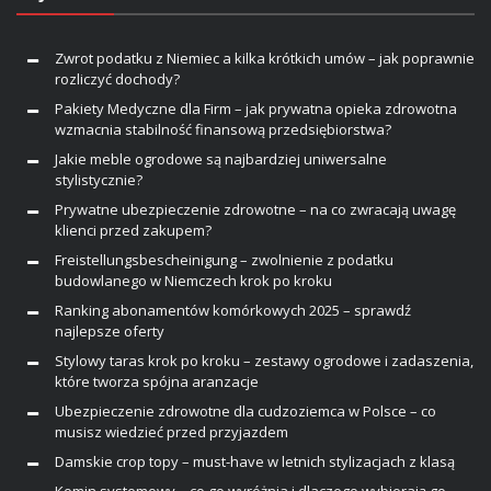
Zwrot podatku z Niemiec a kilka krótkich umów – jak poprawnie
rozliczyć dochody?
Pakiety Medyczne dla Firm – jak prywatna opieka zdrowotna
wzmacnia stabilność finansową przedsiębiorstwa?
Jakie meble ogrodowe są najbardziej uniwersalne
stylistycznie?
Prywatne ubezpieczenie zdrowotne – na co zwracają uwagę
klienci przed zakupem?
Freistellungsbescheinigung – zwolnienie z podatku
budowlanego w Niemczech krok po kroku
Ranking abonamentów komórkowych 2025 – sprawdź
najlepsze oferty
Stylowy taras krok po kroku – zestawy ogrodowe i zadaszenia,
które tworza spójna aranzacje
Ubezpieczenie zdrowotne dla cudzoziemca w Polsce – co
musisz wiedzieć przed przyjazdem
Damskie crop topy – must-have w letnich stylizacjach z klasą
Komin systemowy – co go wyróżnia i dlaczego wybierają go