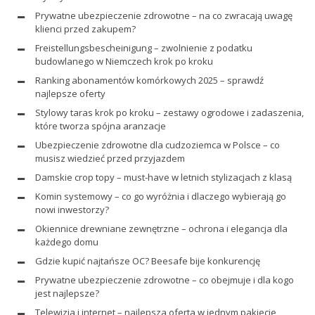
Prywatne ubezpieczenie zdrowotne – na co zwracają uwagę
klienci przed zakupem?
Freistellungsbescheinigung – zwolnienie z podatku
budowlanego w Niemczech krok po kroku
Ranking abonamentów komórkowych 2025 – sprawdź
najlepsze oferty
Stylowy taras krok po kroku – zestawy ogrodowe i zadaszenia,
które tworza spójna aranzacje
Ubezpieczenie zdrowotne dla cudzoziemca w Polsce – co
musisz wiedzieć przed przyjazdem
Damskie crop topy – must-have w letnich stylizacjach z klasą
Komin systemowy – co go wyróżnia i dlaczego wybierają go
nowi inwestorzy?
Okiennice drewniane zewnętrzne – ochrona i elegancja dla
każdego domu
Gdzie kupić najtańsze OC? Beesafe bije konkurencję
Prywatne ubezpieczenie zdrowotne – co obejmuje i dla kogo
jest najlepsze?
Telewizja i internet – najlepsza oferta w jednym pakiecie