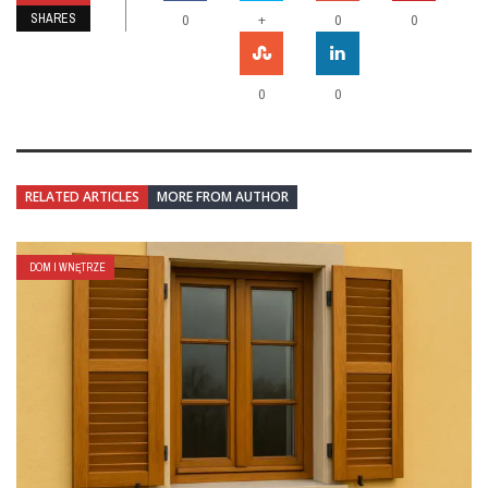
SHARES
+
0
0
0
0
0
RELATED ARTICLES
MORE FROM AUTHOR
DOM I WNĘTRZE