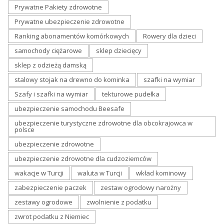
Prywatne Pakiety zdrowotne
Prywatne ubezpieczenie zdrowotne
Ranking abonamentów komórkowych
Rowery dla dzieci
samochody ciężarowe
sklep dziecięcy
sklep z odzieżą damską
stalowy stojak na drewno do kominka
szafki na wymiar
Szafy i szafki na wymiar
tekturowe pudełka
ubezpieczenie samochodu Beesafe
ubezpieczenie turystyczne zdrowotne dla obcokrajowca w
polsce
ubezpieczenie zdrowotne
ubezpieczenie zdrowotne dla cudzoziemców
wakacje w Turcji
waluta w Turcji
wkład kominowy
zabezpieczenie paczek
zestaw ogrodowy narożny
zestawy ogrodowe
zwolnienie z podatku
zwrot podatku z Niemiec