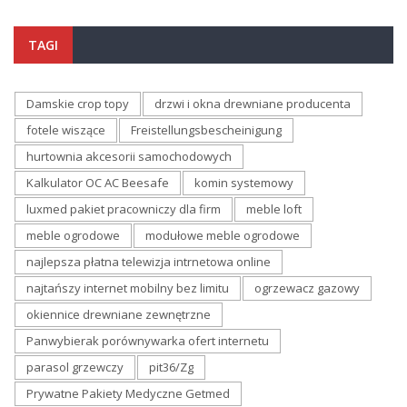
TAGI
Damskie crop topy
drzwi i okna drewniane producenta
fotele wiszące
Freistellungsbescheinigung
hurtownia akcesorii samochodowych
Kalkulator OC AC Beesafe
komin systemowy
luxmed pakiet pracowniczy dla firm
meble loft
meble ogrodowe
modułowe meble ogrodowe
najlepsza płatna telewizja intrnetowa online
najtańszy internet mobilny bez limitu
ogrzewacz gazowy
okiennice drewniane zewnętrzne
Panwybierak porównywarka ofert internetu
parasol grzewczy
pit36/Zg
Prywatne Pakiety Medyczne Getmed