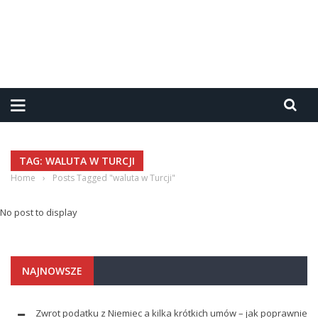
TAG: WALUTA W TURCJI
Home
›
Posts Tagged "waluta w Turcji"
No post to display
NAJNOWSZE
Zwrot podatku z Niemiec a kilka krótkich umów – jak poprawnie