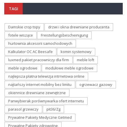
TAGI
Damskie crop topy
drzwi i okna drewniane producenta
fotele wiszące
Freistellungsbescheinigung
hurtownia akcesorii samochodowych
Kalkulator OC AC Beesafe
komin systemowy
luxmed pakiet pracowniczy dla firm
meble loft
meble ogrodowe
modułowe meble ogrodowe
najlepsza płatna telewizja intrnetowa online
najtańszy internet mobilny bez limitu
ogrzewacz gazowy
okiennice drewniane zewnętrzne
Panwybierak porównywarka ofert internetu
parasol grzewczy
pit36/Zg
Prywatne Pakiety Medyczne Getmed
Prywatne Pakiety zdrowotne