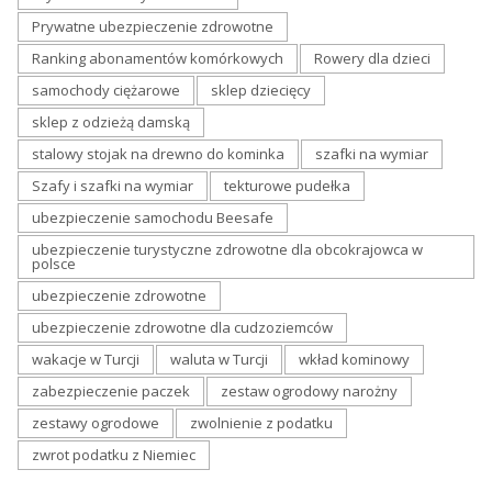
Prywatne ubezpieczenie zdrowotne
Ranking abonamentów komórkowych
Rowery dla dzieci
samochody ciężarowe
sklep dziecięcy
sklep z odzieżą damską
stalowy stojak na drewno do kominka
szafki na wymiar
Szafy i szafki na wymiar
tekturowe pudełka
ubezpieczenie samochodu Beesafe
ubezpieczenie turystyczne zdrowotne dla obcokrajowca w
polsce
ubezpieczenie zdrowotne
ubezpieczenie zdrowotne dla cudzoziemców
wakacje w Turcji
waluta w Turcji
wkład kominowy
zabezpieczenie paczek
zestaw ogrodowy narożny
zestawy ogrodowe
zwolnienie z podatku
zwrot podatku z Niemiec