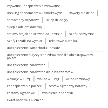
Prywatne ubezpieczenie zdrowotne
Ranking abonamentów komórkowych
Rowery dla dzieci
samochody ciężarowe
sklep dziecięcy
sklep z odzieżą damską
stalowy stojak na drewno do kominka
szafki na wymiar
Szafy i szafki na wymiar
tekturowe pudełka
ubezpieczenie samochodu Beesafe
ubezpieczenie turystyczne zdrowotne dla obcokrajowca w
polsce
ubezpieczenie zdrowotne
ubezpieczenie zdrowotne dla cudzoziemców
wakacje w Turcji
waluta w Turcji
wkład kominowy
zabezpieczenie paczek
zestaw ogrodowy narożny
zestawy ogrodowe
zwolnienie z podatku
zwrot podatku z Niemiec