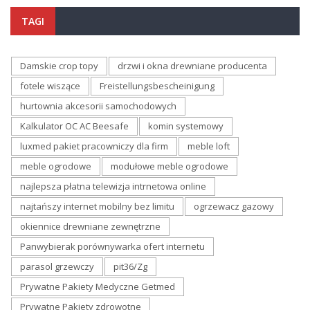
TAGI
Damskie crop topy
drzwi i okna drewniane producenta
fotele wiszące
Freistellungsbescheinigung
hurtownia akcesorii samochodowych
Kalkulator OC AC Beesafe
komin systemowy
luxmed pakiet pracowniczy dla firm
meble loft
meble ogrodowe
modułowe meble ogrodowe
najlepsza płatna telewizja intrnetowa online
najtańszy internet mobilny bez limitu
ogrzewacz gazowy
okiennice drewniane zewnętrzne
Panwybierak porównywarka ofert internetu
parasol grzewczy
pit36/Zg
Prywatne Pakiety Medyczne Getmed
Prywatne Pakiety zdrowotne