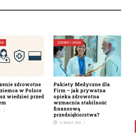
ODA
ZDROWIE I URODA
zenie zdrowotne
Pakiety Medyczne dla
oziemca w Polsce
Firm – jak prywatna
sz wiedzieć przed
opieka zdrowotna
dem
wzmacnia stabilność
finansową
5
przedsiębiorstwa?
14 MARCA, 2026