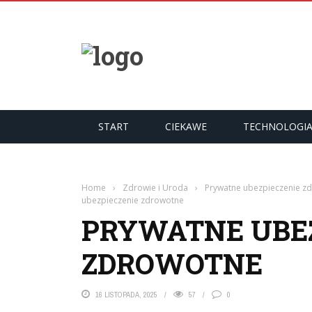
START
CIEKAWE
TECHNOLOGI
Home
›
Zdrowie i Uroda
›
Prywatne ubezpieczenie zd
ubezpieczenie zdrowotne
PRYWATNE UBEZ
ZDROWOTNE
16 LISTOPADA, 2025
57
0