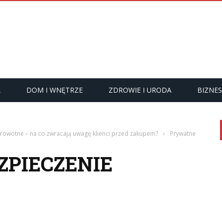
A
DOM I WNĘTRZE
ZDROWIE I URODA
BIZNES
rowotne – na co zwracają uwagę klienci przed zakupem?
›
Prywatne
PIECZENIE