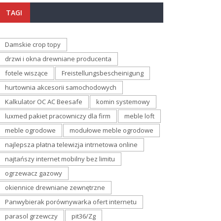
TAGI
Damskie crop topy
drzwi i okna drewniane producenta
fotele wiszące
Freistellungsbescheinigung
hurtownia akcesorii samochodowych
Kalkulator OC AC Beesafe
komin systemowy
luxmed pakiet pracowniczy dla firm
meble loft
meble ogrodowe
modułowe meble ogrodowe
najlepsza płatna telewizja intrnetowa online
najtańszy internet mobilny bez limitu
ogrzewacz gazowy
okiennice drewniane zewnętrzne
Panwybierak porównywarka ofert internetu
parasol grzewczy
pit36/Zg