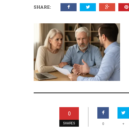
SHARE:
0
SHARES
+
0