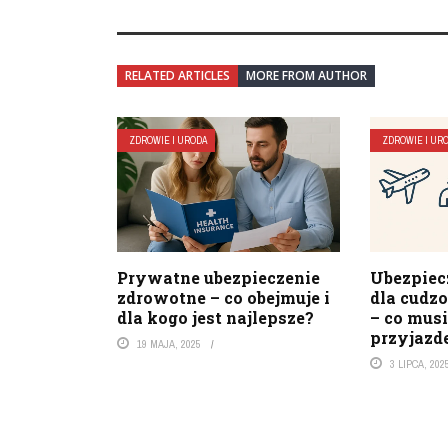
RELATED ARTICLES
MORE FROM AUTHOR
ZDROWIE I URODA
ZDROWIE I UR
Prywatne ubezpieczenie
Ubezpiec
zdrowotne – co obejmuje i
dla cudz
dla kogo jest najlepsze?
– co musi
przyjaz
19 MAJA, 2025
3 LIPCA, 202