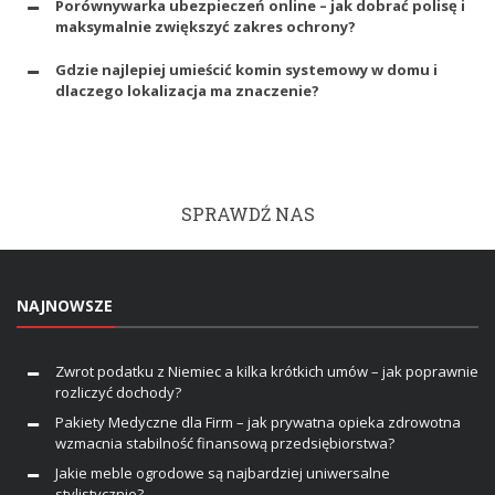
Porównywarka ubezpieczeń online – jak dobrać polisę i
maksymalnie zwiększyć zakres ochrony?
Gdzie najlepiej umieścić komin systemowy w domu i
dlaczego lokalizacja ma znaczenie?
SPRAWDŹ NAS
NAJNOWSZE
Zwrot podatku z Niemiec a kilka krótkich umów – jak poprawnie
rozliczyć dochody?
Pakiety Medyczne dla Firm – jak prywatna opieka zdrowotna
wzmacnia stabilność finansową przedsiębiorstwa?
Jakie meble ogrodowe są najbardziej uniwersalne
stylistycznie?