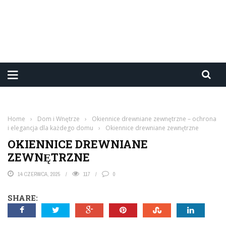
Home
›
Dom i Wnętrze
›
Okiennice drewniane zewnętrzne – ochrona
i elegancja dla każdego domu
›
Okiennice drewniane zewnętrzne
OKIENNICE DREWNIANE
ZEWNĘTRZNE
14 CZERWCA, 2025
117
0
SHARE: