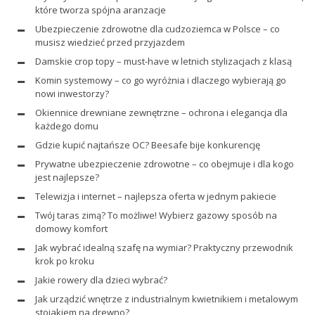
które tworza spójna aranzacje
Ubezpieczenie zdrowotne dla cudzoziemca w Polsce – co
musisz wiedzieć przed przyjazdem
Damskie crop topy – must-have w letnich stylizacjach z klasą
Komin systemowy – co go wyróżnia i dlaczego wybierają go
nowi inwestorzy?
Okiennice drewniane zewnętrzne – ochrona i elegancja dla
każdego domu
Gdzie kupić najtańsze OC? Beesafe bije konkurencję
Prywatne ubezpieczenie zdrowotne – co obejmuje i dla kogo
jest najlepsze?
Telewizja i internet – najlepsza oferta w jednym pakiecie
Twój taras zimą? To możliwe! Wybierz gazowy sposób na
domowy komfort
Jak wybrać idealną szafę na wymiar? Praktyczny przewodnik
krok po kroku
Jakie rowery dla dzieci wybrać?
Jak urządzić wnętrze z industrialnym kwietnikiem i metalowym
stojakiem na drewno?