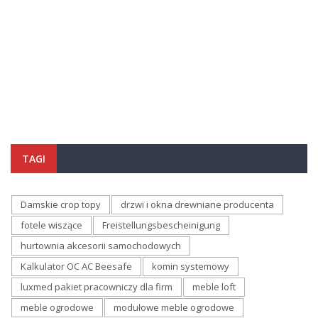
TAGI
Damskie crop topy
drzwi i okna drewniane producenta
fotele wiszące
Freistellungsbescheinigung
hurtownia akcesorii samochodowych
Kalkulator OC AC Beesafe
komin systemowy
luxmed pakiet pracowniczy dla firm
meble loft
meble ogrodowe
modułowe meble ogrodowe