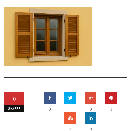
0
SHARES
+
0
0
0
0
0