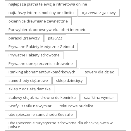
najlepsza płatna telewizja intrnetowa online
najtańszy internet mobilny bez limitu
ogrzewacz gazowy
okiennice drewniane zewnętrzne
Panwybierak porównywarka ofert internetu
parasol grzewczy
pit36/Zg
Prywatne Pakiety Medyczne Getmed
Prywatne Pakiety zdrowotne
Prywatne ubezpieczenie zdrowotne
Ranking abonamentów komórkowych
Rowery dla dzieci
samochody ciężarowe
sklep dziecięcy
sklep z odzieżą damską
stalowy stojak na drewno do kominka
szafki na wymiar
Szafy i szafki na wymiar
tekturowe pudełka
ubezpieczenie samochodu Beesafe
ubezpieczenie turystyczne zdrowotne dla obcokrajowca w
polsce